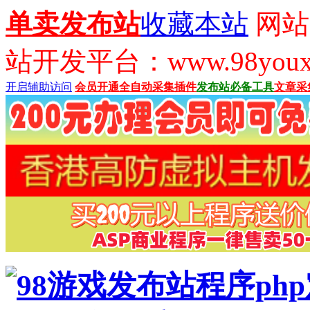
单卖发布站
收藏本站
网站
站开发平台：www.98youx
开启辅助访问
会员开通
全自动采集插件
发布站必备工具
文章采