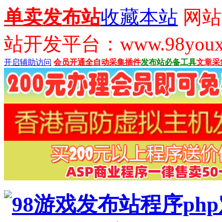
单卖发布站
收藏本站
网站
站开发平台：www.98youx
开启辅助访问
会员开通
全自动采集插件
发布站必备工具
文章采