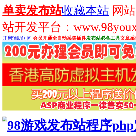
单卖发布站
收藏本站
网站
站开发平台：www.98youx
开启辅助访问
会员开通
全自动采集插件
发布站必备工具
文章采