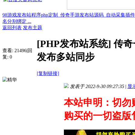
98游戏发布站程序php定制_传奇手游发布站源码_自动采集插
名分别绑定 ...
返回列表
发布主题
[PHP发布站系统]
传奇
查看:
21496
|
回
发布多站同步
复:
0
[复制链接]
发表于 2022-9-30 09:27:35
|
显
本站申明：切勿
购买的一切盗版