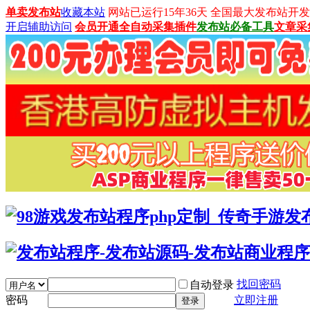
单卖发布站
收藏本站
网站已运行15年36天 全国最大发布站开发平台：
开启辅助访问
会员开通
全自动采集插件
发布站必备工具
文章采
找回密码
自动登录
密码
立即注册
登录