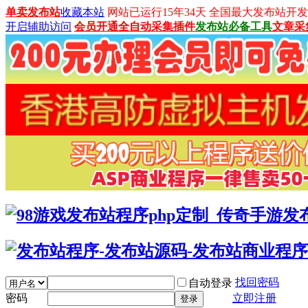
单卖发布站
收藏本站
网站已运行15年34天 全国最大发布站开发平台：
开启辅助访问
会员开通
全自动采集插件
发布站必备工具
文章采
找回密码
自动登录
密码
立即注册
登录