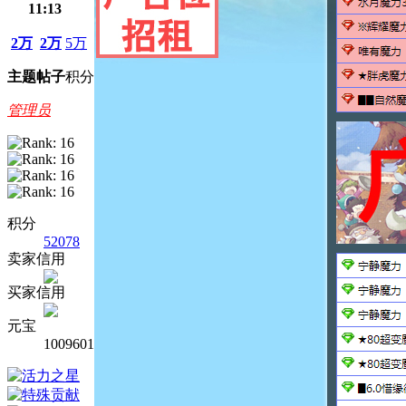
11:13
2万
2万
5万
主题
帖子
积分
管理员
积分
52078
卖家信用
买家信用
元宝
1009601