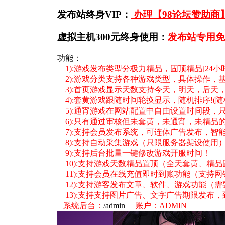
发布站终身VIP：
办理【98论坛赞助商】
虚拟主机300元终身使用：
发布站专用免
功能：
1):游戏发布类型分极力精品，
固顶精品[24小
2):游戏分类支持各种游戏类型，具体操作，
3):首页游戏显示天数支持今天，明天，后天
4):套黄游戏跟随时间轮换显示，随机排序!(随
5):通宵游戏在网站配置中自由设置时间段，
6):只有通过审核但未套黄，未通宵，未精品
7):支持会员发布系统，可连体广告发布，智
8):支持自动采集游戏（只限服务器架设使用
9):支持后台批量一键修改游戏开服时间！
10):支持游戏天数精品置顶（全天套黄、精
11):支持会员在线充值即时到账功能（支持
12):支持游客发布文章、软件、游戏功能（
13):支持支持图片广告、文字广告期限发布
系统后台：
/admin
账户：ADMIN