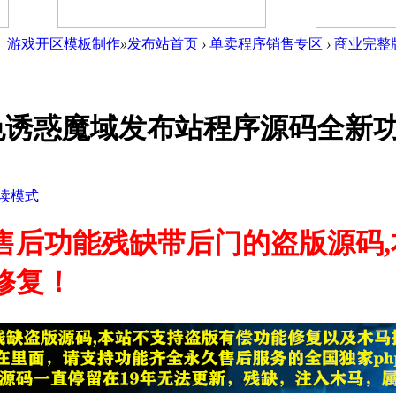
件_游戏开区模板制作
»
发布站首页
›
单卖程序销售专区
›
商业完整
色诱惑魔域发布站程序源码全新
读模式
售后功能残缺带后门的盗版源码
修复！