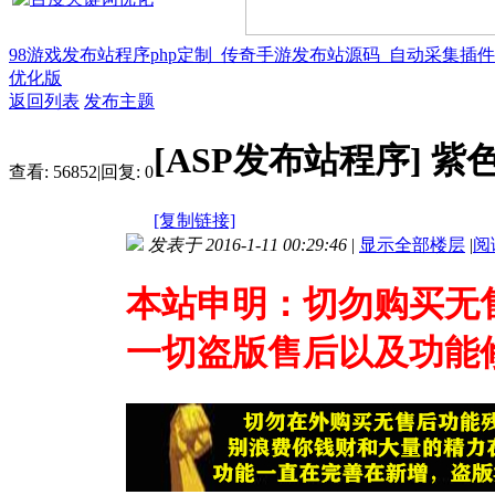
98游戏发布站程序php定制_传奇手游发布站源码_自动采集插
优化版
返回列表
发布主题
[ASP发布站程序]
紫
查看:
56852
|
回复:
0
[复制链接]
发表于 2016-1-11 00:29:46
|
显示全部楼层
|
阅
本站申明：切勿购买无
一切盗版售后以及功能