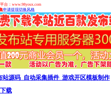
www.98youx.com
集
申请提现
切换风格