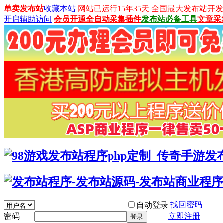
单卖发布站
收藏本站
网站已运行15年35天 全国最大发布站开发平台：
开启辅助访问
会员开通
全自动采集插件
发布站必备工具
文章采
找回密码
自动登录
密码
立即注册
登录