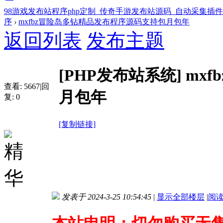
98游戏发布站程序php定制_传奇手游发布站源码_自动采集插
序
›
mxfbz冒险岛多钻精品发布程序源码支持包月包年
返回列表
发布主题
[PHP发布站系统]
mx
查看:
5667
|
回
月包年
复:
0
[复制链接]
发表于 2024-3-25 10:54:45
|
显示全部楼层
|
阅