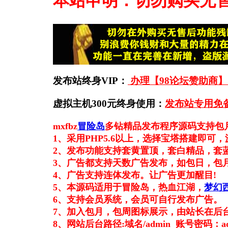
本站申明：切勿购买无
发布站终身VIP：
办理【98论坛赞助商】
虚拟主机300元终身使用：
发布站专用免
mxfbz
冒险岛
多钻精品发布程序源码支持包
1、采用PHP5.6以上，选择宝塔搭建即
2、发布功能支持套黄置顶，套白精品，套
3、广告都支持天数广告发布，如包日，包
4、广告支持连体发布。让广告更加醒目!
5、本源码适用于冒险岛，热血江湖，
梦幻
6、支持会员系统，会员可自行发布广告。
7、加入包月，包周图标展示，由站长在后
8、网站后台路径:域名/admin 账号密码：ad