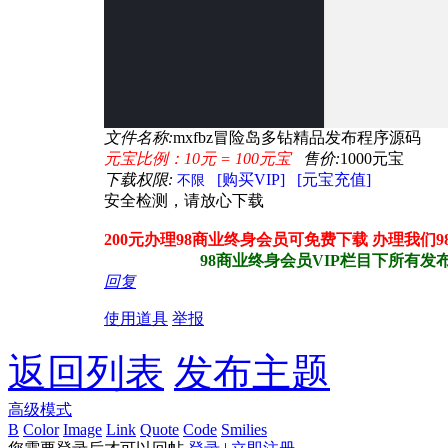
文件名称:
mxfbz冒险岛多钻精品发布程序源码
元宝比例：10元 = 100元宝
售价:
1000元宝
下载权限:
[购买VIP]
[元宝充值]
不限
安全检测，请放心下载
200元办理98商业终身会员可免费下载 办理我们
98商业终身会员VIP栏目下所有发布站
回复
使用道具
举报
返回列表
发布主题
高级模式
B
Color
Image
Link
Quote
Code
Smilies