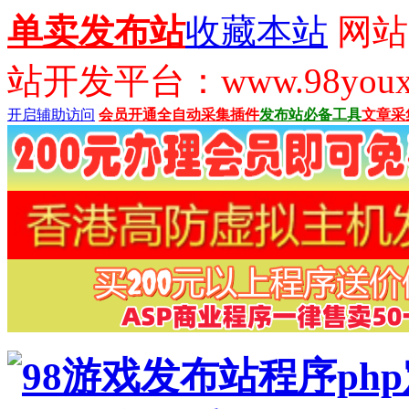
单卖发布站
收藏本站
网站
站开发平台：www.98youx
开启辅助访问
会员开通
全自动采集插件
发布站必备工具
文章采