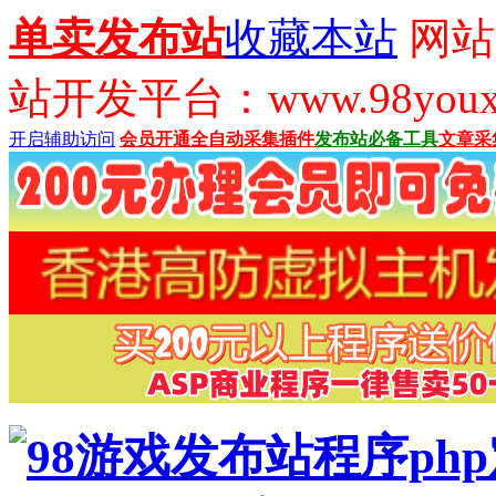
单卖发布站
收藏本站
网站
站开发平台：www.98youx
开启辅助访问
会员开通
全自动采集插件
发布站必备工具
文章采