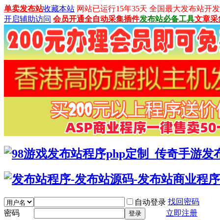
单卖发布站
收藏本站
网站已运行15年35天 全国最大发布站开发平台：
开启辅助访问
会员开通
全自动采集插件
发布站必备工具
文章采
找回密码
自动登录
密码
立即注册
登录