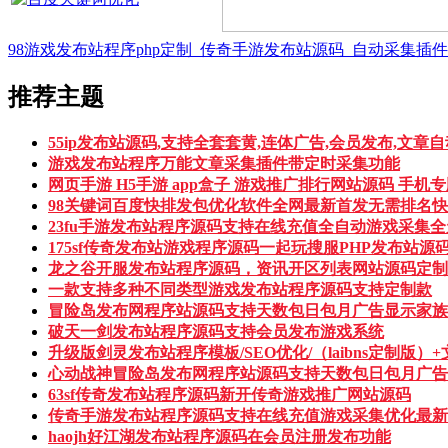
98游戏发布站程序php定制_传奇手游发布站源码_自动采集插
推荐主题
55ip发布站源码,支持全套套黄,连体广告,会员发布,文章
游戏发布站程序万能文章采集插件带定时采集功能
网页手游 H5手游 app盒子 游戏推广排行网站源码 手机
98关键词百度快排发包优化软件全网最新首发无需排名
23fu手游发布站程序源码支持在线充值全自动游戏采集
175sf传奇发布站游戏程序源码一起玩搜服PHP发布站源
龙之谷开服发布站程序源码，资讯开区列表网站源码定制
一款支持多种不同类型游戏发布站程序源码支持定制款
冒险岛发布网程序站源码支持天数包日包月广告显示家族
破天一剑发布站程序源码支持会员发布游戏系统
升级版剑灵发布站程序模板/SEO优化/（laibns定制版）+
心动战神冒险岛发布网程序站源码支持天数包日包月广告
63sf传奇发布站程序源码新开传奇游戏推广网站源码
传奇手游发布站程序源码支持在线充值游戏采集优化最新
haojh好江湖发布站程序源码在会员注册发布功能