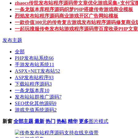
zhaocs传世发布站程序源码带文章优化游戏采集+支付
一条龙版本库程序源码织梦PHP搭建传奇游戏商业模板
烈焰发布站程序源码商业游戏开区广告网站模板
一款价值300元的传奇复古游戏发布站程序源码修复商业
一起玩搜服传奇发布站游戏程序源码带百度收录PHP文
发布主题
全部
PHP发布站系统
66
手游发布站系统
11
ASPX+NET发布站
52
ASP发布站程序
93
下载站程序源码
3
一条龙版本库
10
发布站站群推广源码
7
SEO优化其他源码
9
游戏充值系统源码
2
新窗
全部主题
最新
热门
热帖
精华
更多
图片模式