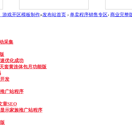
件_游戏开区模板制作
»
发布站首页
›
单卖程序销售专区
›
商业完整
自动采集
专版
快速优化成功
全天套黄连体包月功能版
码
开发
推广站程序
文章SEO
显示家族推广站程序
版