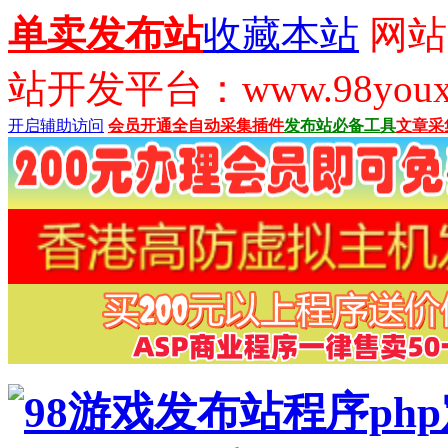
单卖发布站
收藏本站
网站
站开发平台：www.98youx
开启辅助访问
会员开通
全自动采集插件
发布站必备工具
文章采