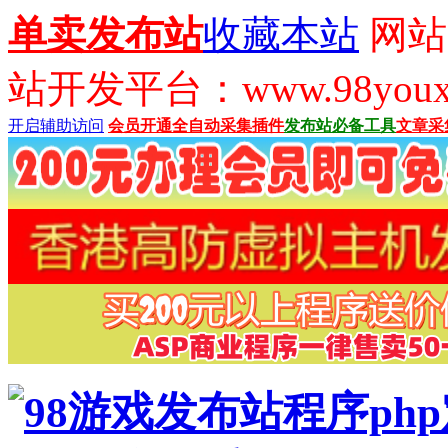
单卖发布站
收藏本站
网站
站开发平台：www.98youx
开启辅助访问
会员开通
全自动采集插件
发布站必备工具
文章采