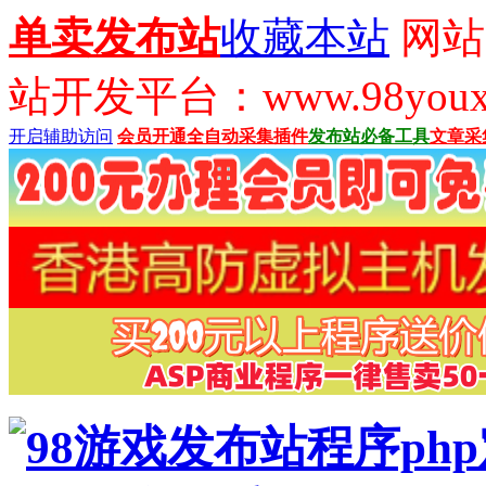
单卖发布站
收藏本站
网站
站开发平台：www.98youx
开启辅助访问
会员开通
全自动采集插件
发布站必备工具
文章采