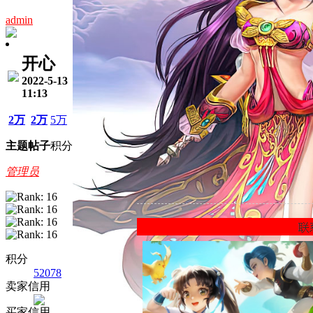
admin
开心
2022-5-13
11:13
2万
2万
5万
主题
帖子
积分
管理员
积分
52078
卖家信用
买家信用