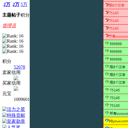
2万
2万
5万
主题
帖子
积分
管理员
积分
52078
卖家信用
买家信用
元宝
1009601