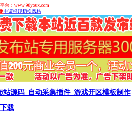
www.98youx.com
集
申请提现
切换风格