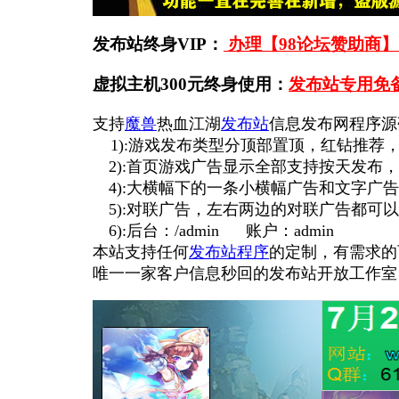
发布站终身VIP：
办理【98论坛赞助商】
虚拟主机300元终身使用：
发布站专用免
支持
魔兽
热血江湖
发布站
信息发布网程序源
1):游戏发布类型分顶部置顶，红钻推荐，
2):首页游戏广告显示全部支持按天发布
4):大横幅下的一条小横幅广告和文字广
5):对联广告，左右两边的对联广告都可
6):后台：/admin 账户：admin
本站支持任何
发布站程序
的定制，有需求的
唯一一家客户信息秒回的发布站开放工作室