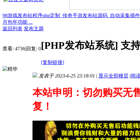
98游戏发布站程序php定制_传奇手游发布站源码_自动采集插
月包年功能 ...
返回列表
发布主题
[PHP发布站系统]
支
查看:
4736
|
回复:
0
[复制链接]
发表于 2023-6-25 23:18:01
|
显示全部楼层
|
阅
本站申明：切勿购买无
复！