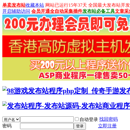
单卖发布站
收藏本站
网站已运行15年37天 全国最大发布站开发平台：
开启辅助访问
会员开通
全自动采集插件
发布站必备工具
文章采
找回密码
自动登录
密码
立即注册
登录