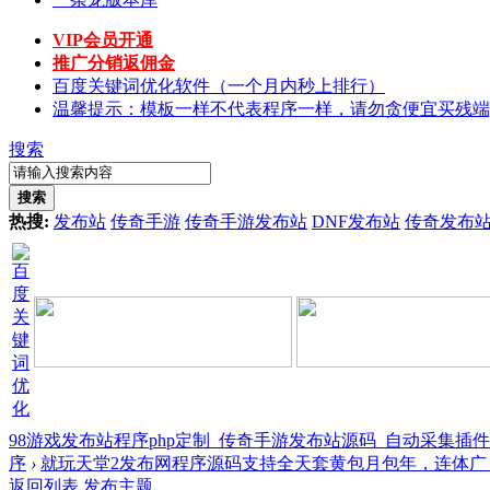
VIP会员开通
推广分销返佣金
百度关键词优化软件（一个月内秒上排行）
温馨提示：模板一样不代表程序一样，请勿贪便宜买残端
搜索
搜索
热搜:
发布站
传奇手游
传奇手游发布站
DNF发布站
传奇发布
98游戏发布站程序php定制_传奇手游发布站源码_自动采集插
序
›
就玩天堂2发布网程序源码支持全天套黄包月包年，连体广 ..
返回列表
发布主题