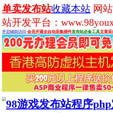
单卖发布站
收藏本站
网站
站开发平台：www.98youx
开启辅助访问
会员开通
全自动采集插件
发布站必备工具
文章采