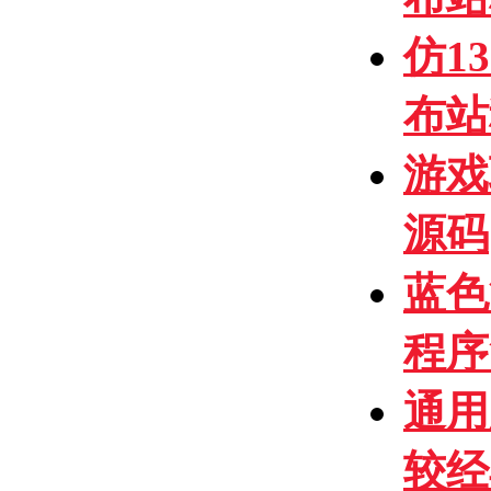
仿1
布站
游戏
源码
蓝色
程序
通用
较经