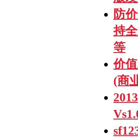
防价
持全
等
价值
(商
20
Vs
sf