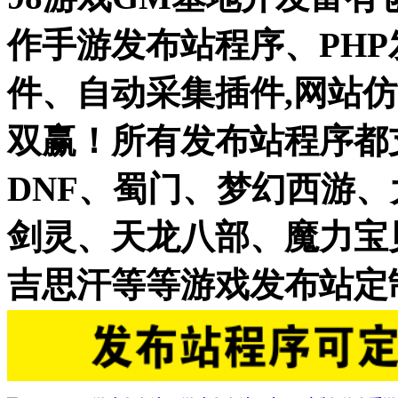
作手游发布站程序、PH
件、自动采集插件,网站仿
双赢！所有发布站程序都
DNF、蜀门、梦幻西游
剑灵、天龙八部、魔力宝
吉思汗等等游戏发布站定