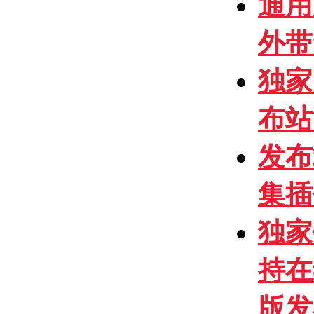
通用
外带
独家
布站
发布
集插
独家
持在
版发