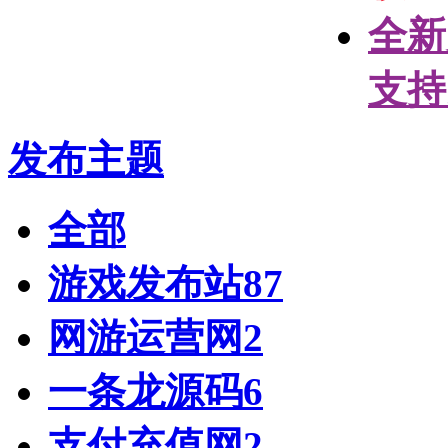
全新
支持
发布主题
全部
游戏发布站
87
网游运营网
2
一条龙源码
6
支付充值网
2