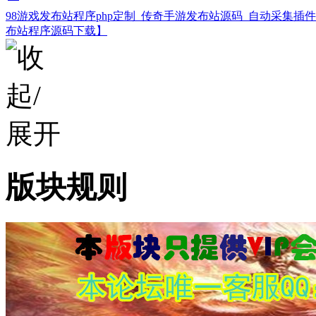
98游戏发布站程序php定制_传奇手游发布站源码_自动采集插
布站程序源码下载】
版块规则