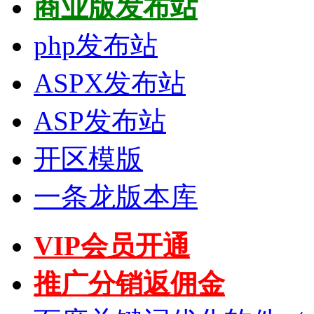
商业版发布站
php发布站
ASPX发布站
ASP发布站
开区模版
一条龙版本库
VIP会员开通
推广分销返佣金