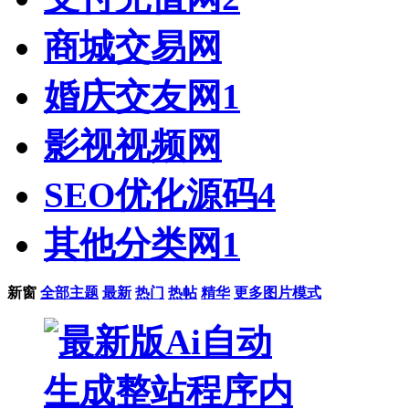
商城交易网
婚庆交友网
1
影视视频网
SEO优化源码
4
其他分类网
1
新窗
全部主题
最新
热门
热帖
精华
更多
图片模式