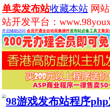
单卖发布站
收藏本站
网站
站开发平台：www.98youx
开启辅助访问
会员开通
全自动采集插件
发布站必备工具
文章采