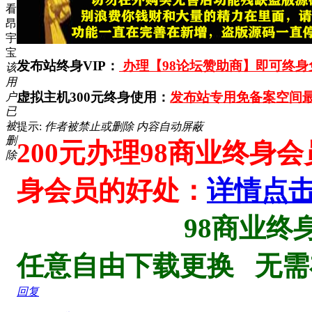
看
昂
宇
宝
发布站终身VIP：
办理【98论坛赞助商】即可终身免
该
用
虚拟主机300元终身使用：
发布站专用免备案空间最
户
已
被
提示:
作者被禁止或删除 内容自动屏蔽
删
200元办理98商业终身
除
身会员的好处：
详情点
98商业终身会员V
任意自由下载更换 无
回复