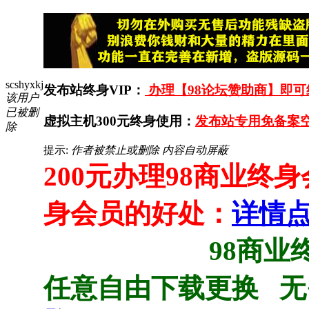
scshyxkj
发布站终身VIP：
办理【98论坛赞助商】即可终
该用户
已被删
虚拟主机300元终身使用：
发布站专用免备案空
除
提示:
作者被禁止或删除 内容自动屏蔽
200元办理98商业终
身会员的好处：
详情
98商业终身会员
任意自由下载更换 