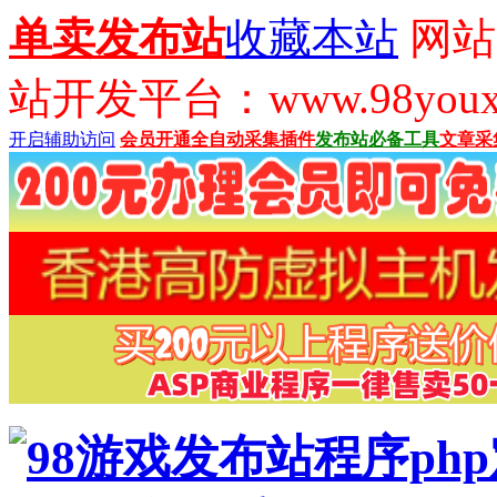
单卖发布站
收藏本站
网站
站开发平台：www.98youx
开启辅助访问
会员开通
全自动采集插件
发布站必备工具
文章采