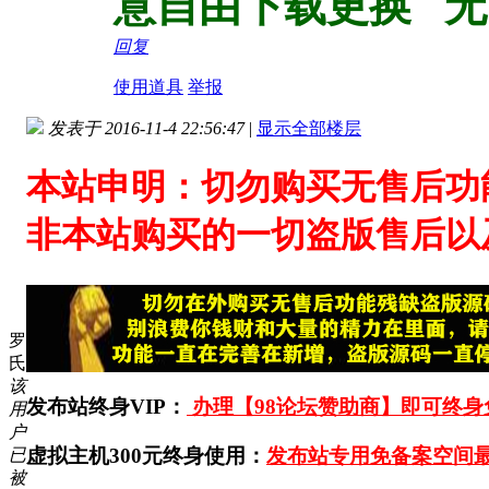
意自由下载更换 
回复
使用道具
举报
发表于 2016-11-4 22:56:47
|
显示全部楼层
本站申明：切勿购买无售后功
非本站购买的一切盗版售后以
罗
氏
该
发布站终身VIP：
办理【98论坛赞助商】即可终身免
用
户
虚拟主机300元终身使用：
发布站专用免备案空间最
已
被