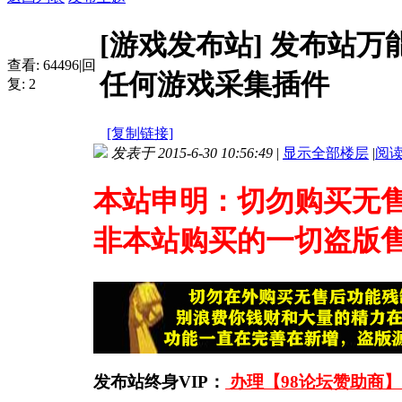
[游戏发布站]
发布站万
查看:
64496
|
回
任何游戏采集插件
复:
2
[复制链接]
发表于 2015-6-30 10:56:49
|
显示全部楼层
|
阅
本站申明：切勿购买无售
非本站购买的一切盗版
发布站终身VIP：
办理【98论坛赞助商】