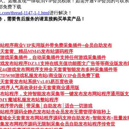
如被发现一律取消VIP会员权限！如需开通VIP会员的可联系管理QQ
部免费下载
.com/thread-1147-1-1.html
进行解决！
务，需要售后服务的请直接购买单卖产品！
站程序商业VIP实用版外带免费采集插件+会员自助发布
天套黄、精品MM45发布站源码程序
游戏采集插件，自动采集插件支持任何游戏采集插件
戏发布站程序DZ3.1支持在线充值功能图文广告等等商业版发布
0元44游戏发布网程序支持全天套黄智能发布多种采集插件等
77DW98游戏私服发布站(商业版)VIP会员免费下载
全天套黄发布站系统Vs1.03易百度收录
发布站程序人气高收录好全天套黄商业通用版
布站程序，支持智能发布采集等一键发布发布网站程序通用版支
新96MY魔域私服发布站整站程序
程序带内嵌│带采集│自助发布│适合一切游戏
站程序源码全静态发布站含会员发布无需管理审核秒上
魔域全天套黄发布网站程序源码支持自助发布+智能发布+批量改时+
集发布网程序源码无限制采集会员自助发布站程序传奇世