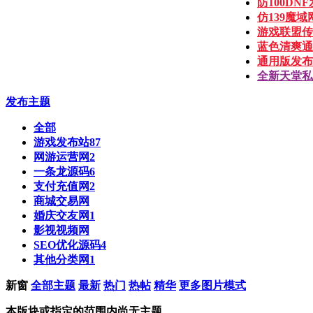
防100D
仿139魔
游戏联盟传
蓝色清爽通
通用版发布
全新天堂私
发布主题
全部
游戏发布站
87
网游运营网
2
一条龙源码
6
支付充值网
2
商城交易网
婚庆交友网
1
影视视频网
SEO优化源码
4
其他分类网
1
新窗
全部主题
最新
热门
热帖
精华
更多
图片模式
本版块或指定的范围内尚无主题