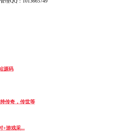
：1013665749
站源码
持传奇，传世等
游戏采...