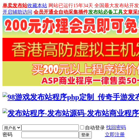
单卖发布站
收藏本站
网站已运行15年34天 全国最大发布站开发平台：
开启辅助访问
会员开通
全自动采集插件
发布站必备工具
文章采
找回密码
自动登录
密码
立即注册
登录