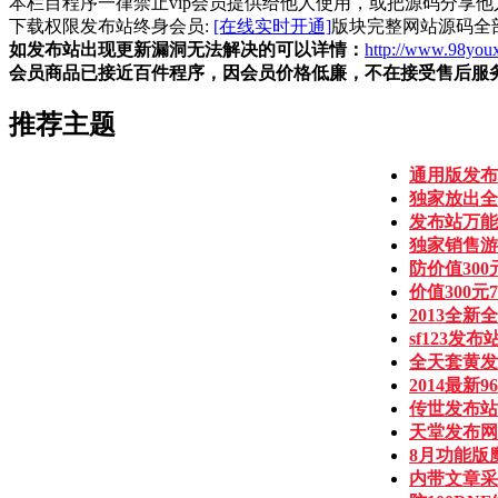
本栏目程序一律禁止vip会员提供给他人使用，或把源码分享他人。
下载权限发布站终身会员:
[在线实时开通]
版块完整网站源码全
如发布站出现更新漏洞无法解决的可以详情：
http://www.98youx
会员商品已接近百件程序，因会员价格低廉，不在接受售后服
推荐主题
通用版发布
独家放出全
发布站万能
独家销售游
防价值30
价值300元
2013全新
sf123
全天套黄发
2014最
传世发布站
天堂发布网
8月功能版
内带文章采