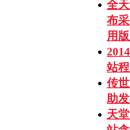
全天
布采
用版
20
站程
传世
助发
天堂
站含