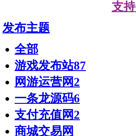
支持
发布主题
全部
游戏发布站
87
网游运营网
2
一条龙源码
6
支付充值网
2
商城交易网