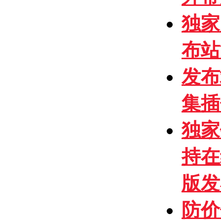
独家
布站
发布
集插
独家
持在
版发
防价