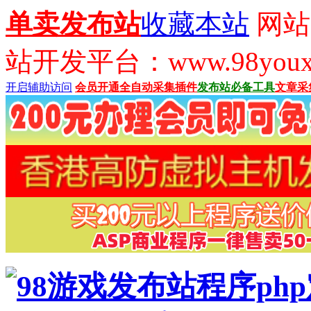
单卖发布站
收藏本站
网站
站开发平台：www.98youx
开启辅助访问
会员开通
全自动采集插件
发布站必备工具
文章采