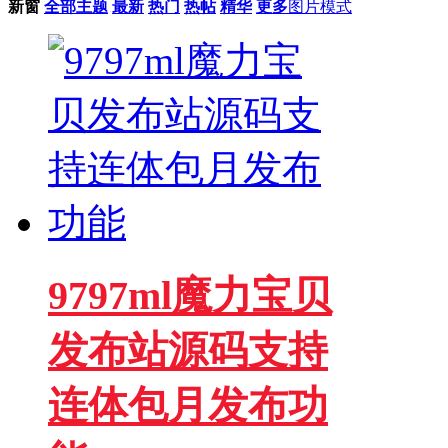
新窗
全部主题
最新
热门
热帖
精华
更多
图片模式
9797ml魔力宝贝
发布站源码支持
连体包月发布功