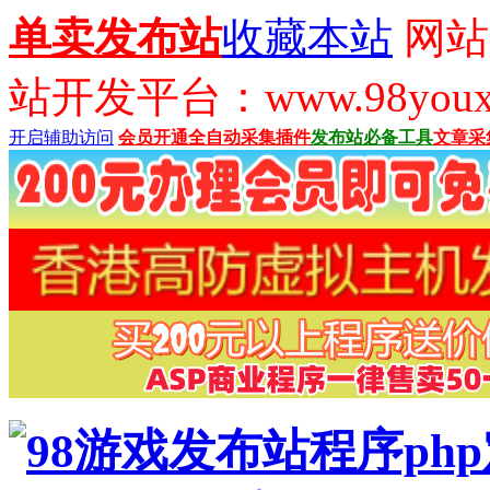
单卖发布站
收藏本站
网站
站开发平台：www.98youx
开启辅助访问
会员开通
全自动采集插件
发布站必备工具
文章采