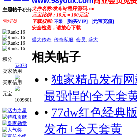
www.98youx.com
商业会员免
文件名称:
发布站程序源码.rar
主题
帖子
积分
元宝比例：10元 = 100元宝
管理员
下载权限:
[购买VIP]
[元宝充值]
不限
安全检测，请放心下载
盛大传奇
,
传奇私服
,
会员
,
盛大
相关帖子
积分
52078
卖家信用
•
独家精品发布网站
买家信用
最强悍的全天套
元宝
1009601
•
77dw红色经
发布+全天套黄