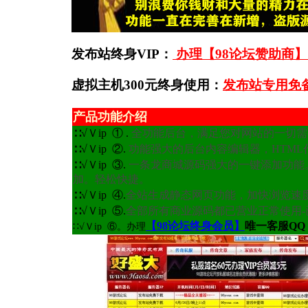
发布站终身VIP：
办理【98论坛赞助商】
虚拟主机300元终身使用：
发布站专用免
产品功能介绍 98you
∷√Ｖip
① .
全功能后台，满足您对网站的一切需
∷√Ｖip
②.
功能强大的后台内容编辑器，HTM
∷√Ｖip
③.
一条龙商城源码强大的一键添加功能
加。轻松快捷。
∷√Ｖip
④.
全站生成静态网页功能，加快浏览速
∷√Ｖip
⑤.
全部所有商业源码都已营业正常使用
【98论坛终身会员】
唯一客服QQ
∷√Ｖip ⑥。办理