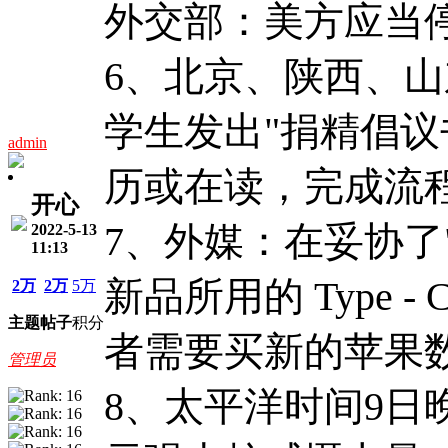
外交部：美方应当停
6、北京、陕西、
学生发出"捐精倡议
admin
历或在读，完成流程后
开心
7、外媒：在妥协了
2022-5-13
11:13
新品所用的 Type
2万
2万
5万
主题
帖子
积分
者需要买新的苹果
管理员
8、太平洋时间9日