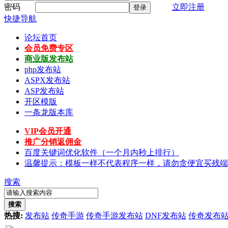
密码
立即注册
登录
快捷导航
论坛首页
会员免费专区
商业版发布站
php发布站
ASPX发布站
ASP发布站
开区模版
一条龙版本库
VIP会员开通
推广分销返佣金
百度关键词优化软件（一个月内秒上排行）
温馨提示：模板一样不代表程序一样，请勿贪便宜买残端
搜索
搜索
热搜:
发布站
传奇手游
传奇手游发布站
DNF发布站
传奇发布