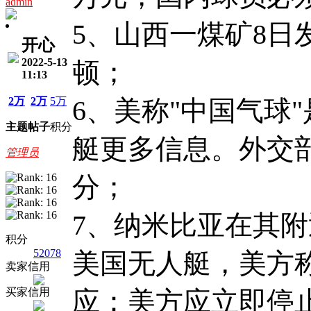
admin
5、山西一煤矿8日
开心
2022-5-13
顿；
11:13
2万
2万
5万
6、美称"中国气球
主题
帖子
积分
艇更多信息。外交
管理员
分；
7、纳米比亚在其
积分
52078
美国无人艇，美方
卖家信用
买家信用
应：美方应立即停