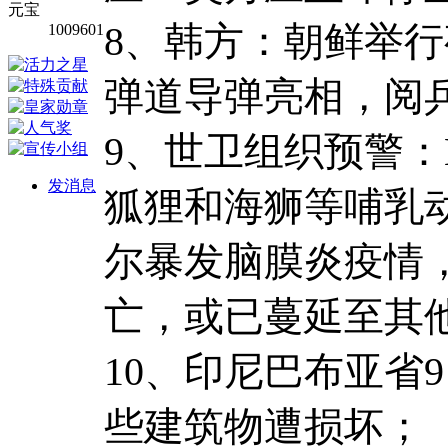
元宝
8、韩方：朝鲜举行
1009601
弹道导弹亮相，阅
9、世卫组织预警：
发消息
狐狸和海狮等哺乳
尔暴发脑膜炎疫情，
亡，或已蔓延至其
10、印尼巴布亚省
些建筑物遭损坏；