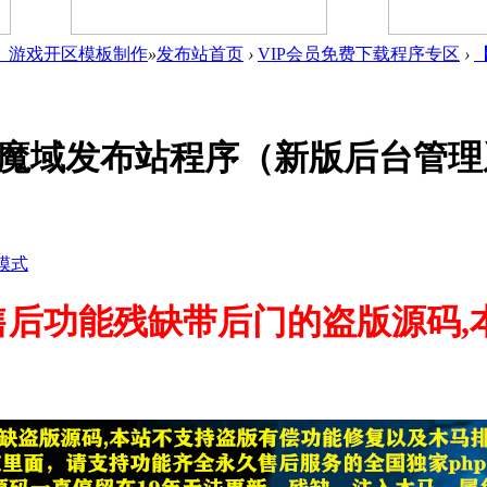
件_游戏开区模板制作
»
发布站首页
›
VIP会员免费下载程序专区
›
my魔域发布站程序（新版后台管
模式
售后功能残缺带后门的盗版源码,