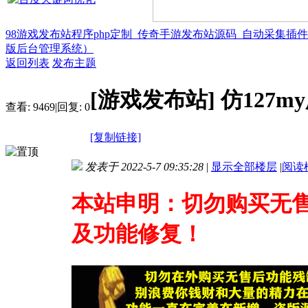
98游戏发布站程序php定制_传奇手游发布站源码_自动采集插
版后台管理系统）
返回列表
发布主题
[游戏发布站]
仿127
查看:
9469
|
回复:
0
[复制链接]
发表于 2022-5-7 09:35:28
|
显示全部楼层
|
阅读
本站申明：切勿购买无
及功能修复！