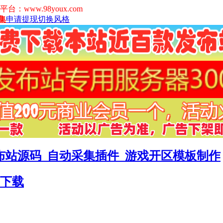
www.98youx.com
集
申请提现
切换风格