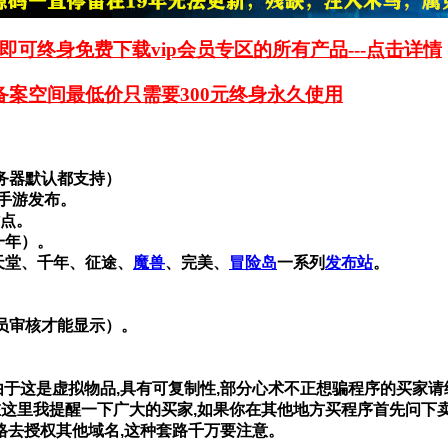
即可终身免费下载vip会员专区的所有产品---点击详情
备案空间最低价只需要300元终身永久使用
服务器默认都支持）
机手游发布。
站点。
一年）。
天堂、千年、征途、
魔兽
、完美、
冒险岛
一系列
发布站
。
理员审核才能显示）。
由于这是虚拟物品,具有可复制性,部分心术不正想骗程序的买家请
在这里我提醒一下广大的买家,如果你在其他地方买程序首先问下
格去授权其他域名,这种套路千万要注意。