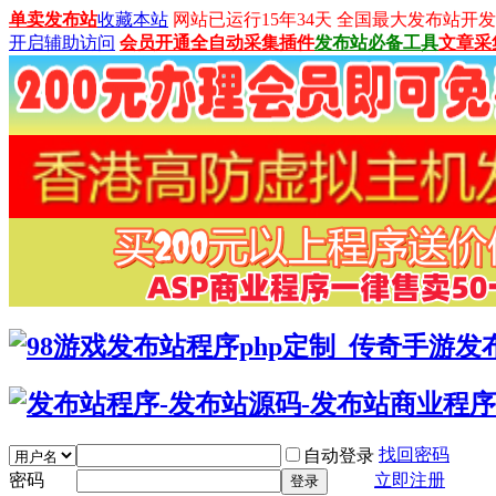
单卖发布站
收藏本站
网站已运行15年34天 全国最大发布站开发平台：
开启辅助访问
会员开通
全自动采集插件
发布站必备工具
文章采
找回密码
自动登录
密码
立即注册
登录