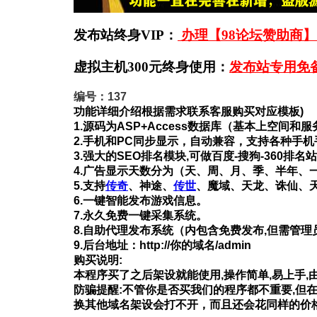
发布站终身VIP：
办理【98论坛赞助商】
虚拟主机300元终身使用：
发布站专用免
编号：137
功能详细
介绍
根据需求联系客服购买对应模板)
1.源码为ASP+Access数据库（基本上空间和
2.手机和PC同步显示，自动兼容，支持各种手
3.强大的SEO排名模块,可做百度-搜狗-360排名
4.广告显示天数分为（天、周、月、季、半年、
5.支持
传奇
、神途、
传世
、魔域、天龙、诛仙、
6.一键智能发布游戏信息。
7.永久免费一键采集系统。
8.自助代理发布系统（内包含免费发布,但需管
9.后台地址：http://你的域名/admin
购买说明:
本程序买了之后架设就能使用,操作简单,易上手,
防骗提醒:不管你是否买我们的程序都不重要,但
换其他域名架设会打不开，而且还会花同样的价