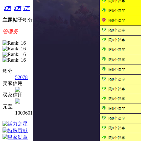
2万
2万
5万
主题
帖子
积分
管理员
积分
52078
卖家信用
买家信用
元宝
1009601