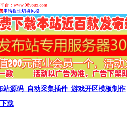
www.98youx.com
集
申请提现
切换风格