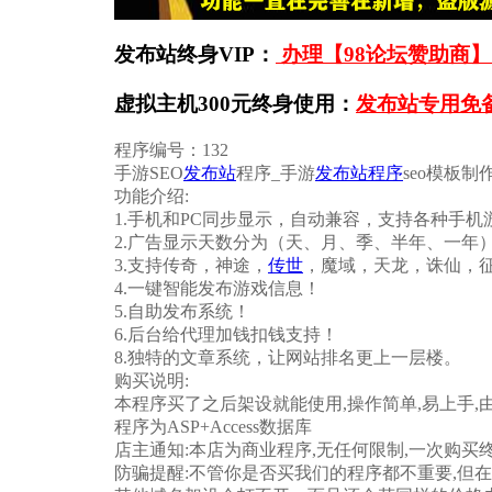
发布站终身VIP：
办理【98论坛赞助商】
虚拟主机300元终身使用：
发布站专用免
程序编号：132
手游SEO
发布站
程序_手游
发布站程序
seo模板制
功能介绍:
1.手机和PC同步显示，自动兼容，支持各种手
2.广告显示天数分为（天、月、季、半年、一年
3.支持传奇，神途，
传世
，魔域，天龙，诛仙，
4.一键智能发布游戏信息！
5.自助发布系统！
6.后台给代理加钱扣钱支持！
8.独特的文章系统，让网站排名更上一层楼。
购买说明:
本程序买了之后架设就能使用,操作简单,易上手,
程序为ASP+Access数据库
店主通知:本店为商业程序,无任何限制,一次购买
防骗提醒:不管你是否买我们的程序都不重要,但