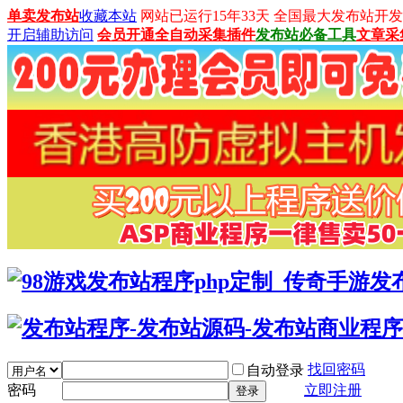
单卖发布站
收藏本站
网站已运行15年33天 全国最大发布站开发平台：
开启辅助访问
会员开通
全自动采集插件
发布站必备工具
文章采
找回密码
自动登录
密码
立即注册
登录