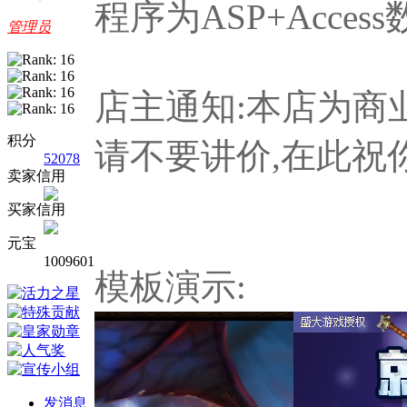
程序为ASP+Acces
管理员
店主通知:本店为商
积分
请不要讲价,在此祝
52078
卖家信用
买家信用
元宝
1009601
模板演示:
发消息