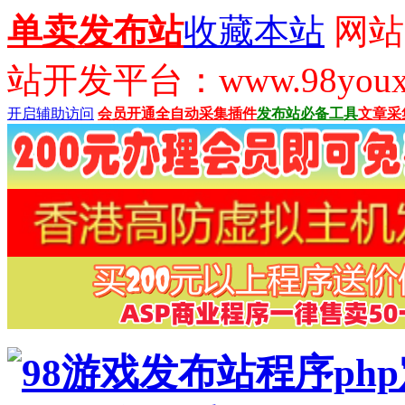
单卖发布站
收藏本站
网站
站开发平台：www.98youx
开启辅助访问
会员开通
全自动采集插件
发布站必备工具
文章采