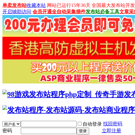
单卖发布站
收藏本站
网站已运行15年36天 全国最大发布站开发平台：
开启辅助访问
会员开通
全自动采集插件
发布站必备工具
文章采
找回密码
自动登录
密码
立即注册
登录