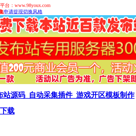
www.98youx.com
集
申请提现
切换风格