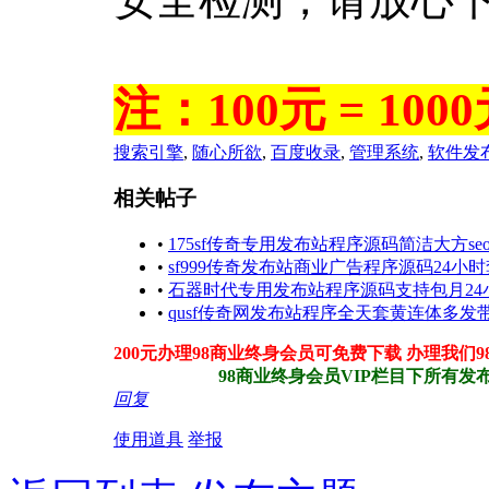
注：100元 = 100
搜索引擎
,
随心所欲
,
百度收录
,
管理系统
,
软件发
相关帖子
•
175sf传奇专用发布站程序源码简洁大方se
•
sf999传奇发布站商业广告程序源码24小
•
石器时代专用发布站程序源码支持包月2
•
qusf传奇网发布站程序全天套黄连体多
200元办理98商业终身会员可免费下载 办理我们
98商业终身会员VIP栏目下所有发布站
回复
使用道具
举报