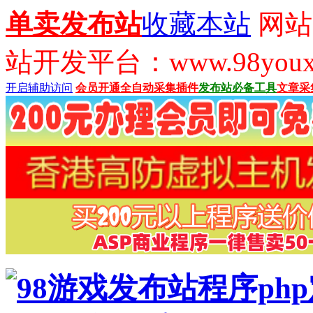
单卖发布站
收藏本站
网站
站开发平台：www.98youx
开启辅助访问
会员开通
全自动采集插件
发布站必备工具
文章采