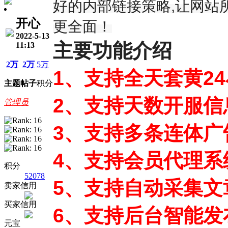
好的内部链接策略,让网站
开心
更全面！
2022-5-13
主要功能介绍
11:13
2万
2万
5万
1、支持全天套黄2
主题
帖子
积分
2、支持天数开服
管理员
3、支持多条连体广
4、支持会员代理系
积分
52078
5、支持自动采集文
卖家信用
买家信用
6、支持后台智能发
元宝