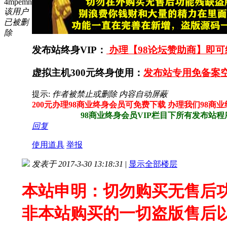
4mpemn
该用户
已被删
除
发布站终身VIP：
办理【98论坛赞助商】即可终
虚拟主机300元终身使用：
发布站专用免备案空
提示:
作者被禁止或删除 内容自动屏蔽
200元办理98商业终身会员可免费下载 办理我们98商
98商业终身会员VIP栏目下所有发布站程序任
回复
使用道具
举报
发表于 2017-3-30 13:18:31
|
显示全部楼层
本站申明：切勿购买无售后
非本站购买的一切盗版售后