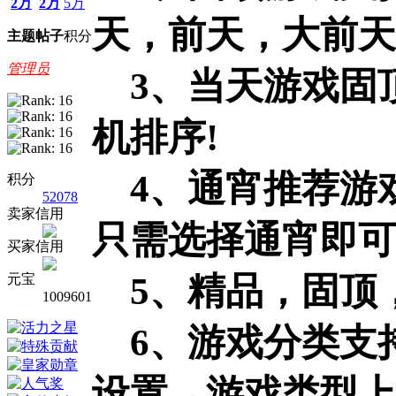
2万
2万
5万
天，前天，大前天
主题
帖子
积分
管理员
3、当天游戏固
机排序!
4、通宵推荐游
积分
52078
卖家信用
只需选择通宵即可
买家信用
5、精品，固顶，
元宝
1009601
6、游戏分类支
设置→游戏类型上