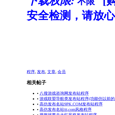
下载权限:
[
不限
安全检测，请放心
程序
,
发布
,
文章
,
会员
相关帖子
•
八搜游戏咨询网发布站程序
•
游戏联盟导航类发布站程序(功能仿以前的33
•
高仿发布名站9PK.COM发布站程序
•
高仿发布名站jjj.com风格程序
•
搜服就要去大红风格发布站程序