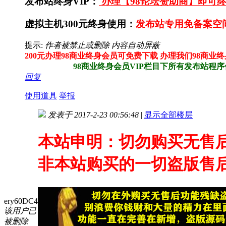
发布站终身VIP：
办理【98论坛赞助商】即可终
虚拟主机300元终身使用：
发布站专用免备案空
提示:
作者被禁止或删除 内容自动屏蔽
200元办理98商业终身会员可免费下载 办理我们98商业
98商业终身会员VIP栏目下所有发布站程序任意
回复
使用道具
举报
发表于 2017-2-23 00:56:48
|
显示全部楼层
本站申明：切勿购买无售
非本站购买的一切盗版售
ery60DC4
该用户已
被删除