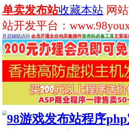
单卖发布站
收藏本站
网站
站开发平台：www.98youx
开启辅助访问
会员开通
全自动采集插件
发布站必备工具
文章采