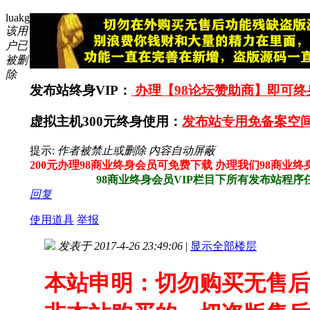
luakg
该用
户已
被删
除
发布站终身VIP：
办理【98论坛赞助商】即可终身
虚拟主机300元终身使用：
发布站专用免备案空间
提示:
作者被禁止或删除 内容自动屏蔽
200元办理98商业终身会员可免费下载 办理我们98商业
98商业终身会员VIP栏目下所有发布站程序任意
回复
使用道具
举报
发表于 2017-4-26 23:49:06
|
显示全部楼层
本站申明：切勿购买无售后