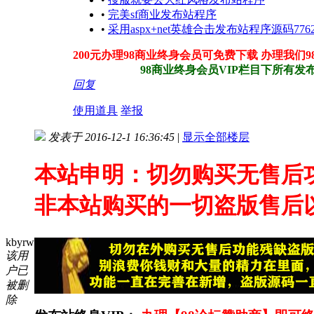
•
完美sf商业发布站程序
•
采用aspx+net英雄合击发布站程序源码7762
200元办理98商业终身会员可免费下载 办理我们
98商业终身会员VIP栏目下所有发布站
回复
使用道具
举报
发表于 2016-12-1 16:36:45
|
显示全部楼层
本站申明：切勿购买无售后
非本站购买的一切盗版售后
kbyrw
该用
户已
被删
除