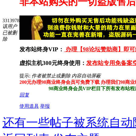
非本站购买的一切盗版售后
3313978
该用户
已被删
除
发布站终身VIP：
办理【98论坛赞助商】即可终
虚拟主机300元终身使用：
发布站专用免备案空
提示:
作者被禁止或删除 内容自动屏蔽
200元办理98商业终身会员可免费下载 办理我们98商
98商业终身会员VIP栏目下所有发布站程序任
回复
使用道具
举报
还有一些帖子被系统自动