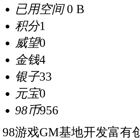
已用空间
0 B
积分
1
威望
0
金钱
4
银子
33
元宝
0
98币
956
98游戏GM基地开发富有