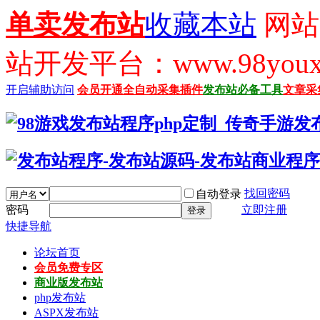
单卖发布站
收藏本站
网站
站开发平台：www.98youx
开启辅助访问
会员开通
全自动采集插件
发布站必备工具
文章采
找回密码
自动登录
密码
立即注册
登录
快捷导航
论坛首页
会员免费专区
商业版发布站
php发布站
ASPX发布站