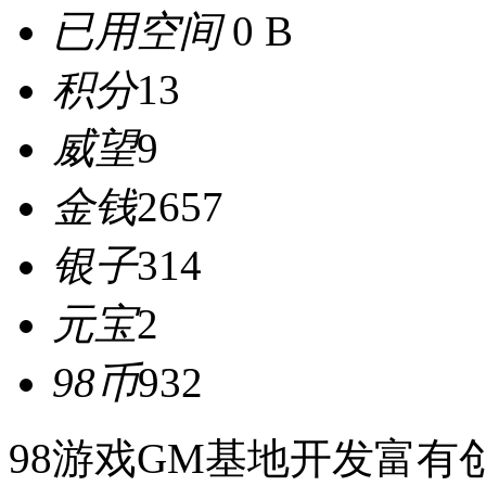
已用空间
0 B
积分
13
威望
9
金钱
2657
银子
314
元宝
2
98币
932
98游戏GM基地开发富有