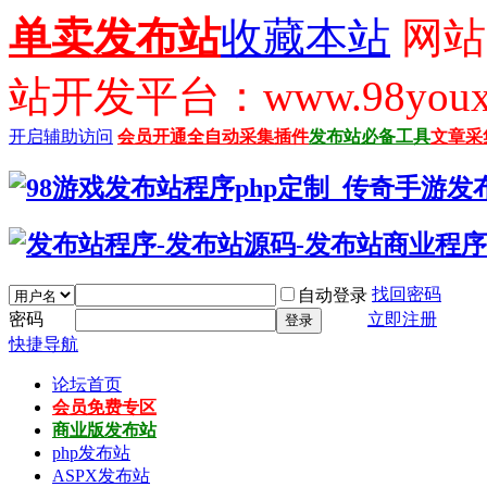
单卖发布站
收藏本站
网站
站开发平台：www.98youx
开启辅助访问
会员开通
全自动采集插件
发布站必备工具
文章采
找回密码
自动登录
密码
立即注册
登录
快捷导航
论坛首页
会员免费专区
商业版发布站
php发布站
ASPX发布站