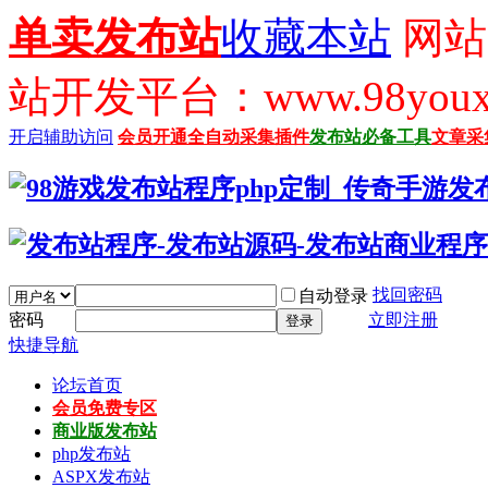
单卖发布站
收藏本站
网站
站开发平台：www.98youx
开启辅助访问
会员开通
全自动采集插件
发布站必备工具
文章采
找回密码
自动登录
密码
立即注册
登录
快捷导航
论坛首页
会员免费专区
商业版发布站
php发布站
ASPX发布站