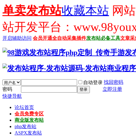
单卖发布站
收藏本站
网站
站开发平台：www.98youx
开启辅助访问
会员开通
全自动采集插件
发布站必备工具
文章采
找回密码
自动登录
密码
立即注册
登录
快捷导航
论坛首页
会员免费专区
商业版发布站
php发布站
ASPX发布站