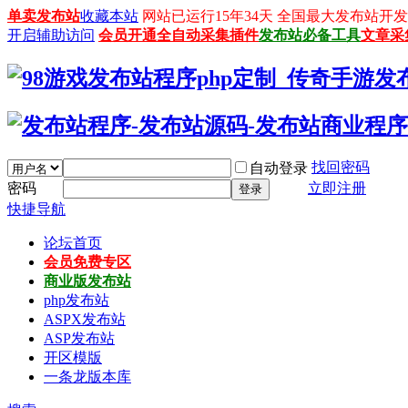
单卖发布站
收藏本站
网站已运行15年34天 全国最大发布站开发平台：
开启辅助访问
会员开通
全自动采集插件
发布站必备工具
文章采
找回密码
自动登录
密码
立即注册
登录
快捷导航
论坛首页
会员免费专区
商业版发布站
php发布站
ASPX发布站
ASP发布站
开区模版
一条龙版本库