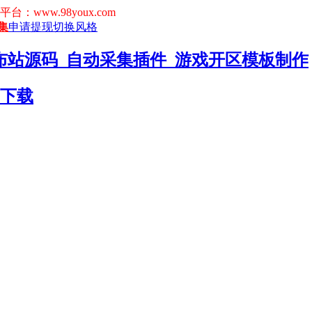
www.98youx.com
集
申请提现
切换风格