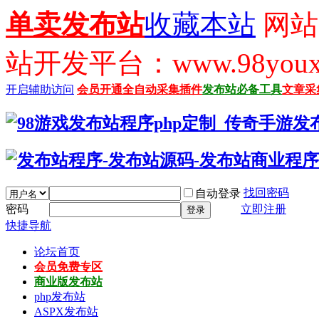
单卖发布站
收藏本站
网站
站开发平台：www.98youx
开启辅助访问
会员开通
全自动采集插件
发布站必备工具
文章采
找回密码
自动登录
密码
立即注册
登录
快捷导航
论坛首页
会员免费专区
商业版发布站
php发布站
ASPX发布站