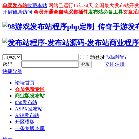
单卖发布站
收藏本站
网站已运行15年34天 全国最大发布站开发平台：
开启辅助访问
会员开通
全自动采集插件
发布站必备工具
文章采
找回密码
自动登录
密码
立即注册
登录
快捷导航
论坛首页
会员免费专区
商业版发布站
php发布站
ASPX发布站
ASP发布站
开区模版
一条龙版本库