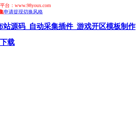
www.98youx.com
集
申请提现
切换风格