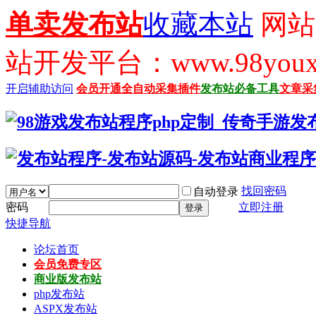
单卖发布站
收藏本站
网站
站开发平台：www.98youx
开启辅助访问
会员开通
全自动采集插件
发布站必备工具
文章采
找回密码
自动登录
密码
立即注册
登录
快捷导航
论坛首页
会员免费专区
商业版发布站
php发布站
ASPX发布站