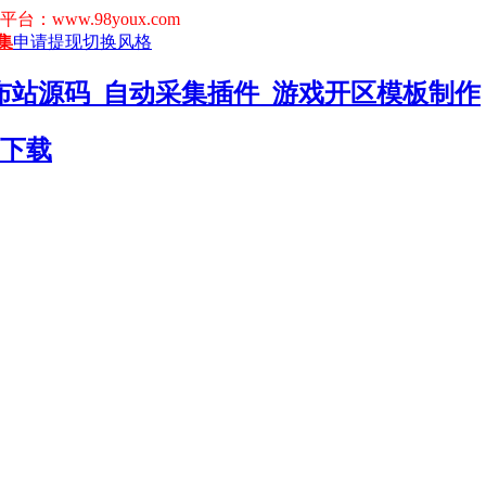
www.98youx.com
集
申请提现
切换风格