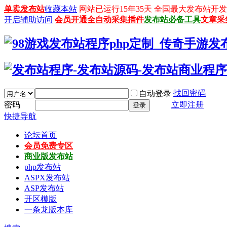
单卖发布站
收藏本站
网站已运行15年35天 全国最大发布站开发平台：
开启辅助访问
会员开通
全自动采集插件
发布站必备工具
文章采
找回密码
自动登录
密码
立即注册
登录
快捷导航
论坛首页
会员免费专区
商业版发布站
php发布站
ASPX发布站
ASP发布站
开区模版
一条龙版本库