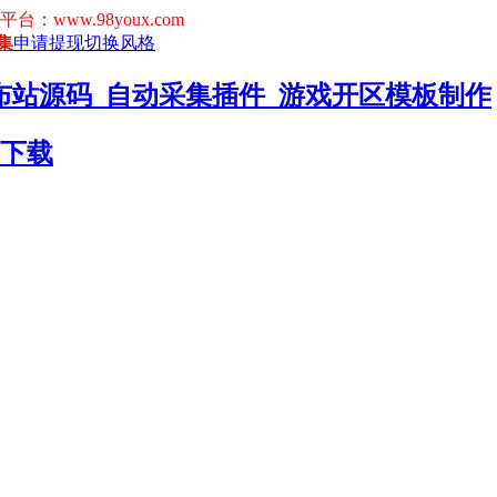
www.98youx.com
集
申请提现
切换风格