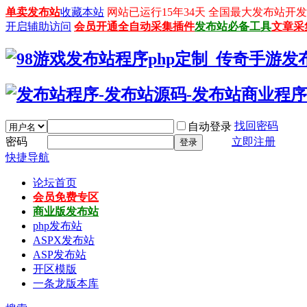
单卖发布站
收藏本站
网站已运行15年34天 全国最大发布站开发平台：
开启辅助访问
会员开通
全自动采集插件
发布站必备工具
文章采
找回密码
自动登录
密码
立即注册
登录
快捷导航
论坛首页
会员免费专区
商业版发布站
php发布站
ASPX发布站
ASP发布站
开区模版
一条龙版本库