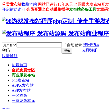
单卖发布站
收藏本站
网站已运行15年36天 全国最大发布站开发平台：
开启辅助访问
会员开通
全自动采集插件
发布站必备工具
文章采
找回密码
自动登录
密码
立即注册
登录
快捷导航
论坛首页
会员免费专区
商业版发布站
php发布站
ASPX发布站
ASP发布站
开区模版
一条龙版本库