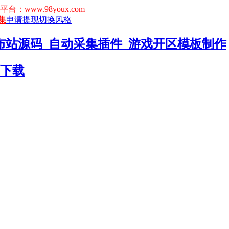
www.98youx.com
集
申请提现
切换风格