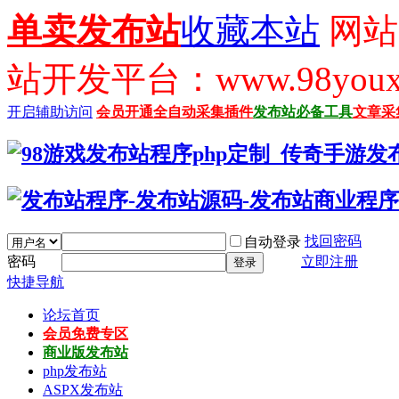
单卖发布站
收藏本站
网站
站开发平台：www.98youx
开启辅助访问
会员开通
全自动采集插件
发布站必备工具
文章采
找回密码
自动登录
密码
立即注册
登录
快捷导航
论坛首页
会员免费专区
商业版发布站
php发布站
ASPX发布站