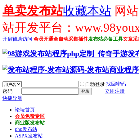
单卖发布站
收藏本站
网站
站开发平台：www.98youx
开启辅助访问
会员开通
全自动采集插件
发布站必备工具
文章采
找回密码
自动登录
密码
立即注册
登录
快捷导航
论坛首页
会员免费专区
商业版发布站
php发布站
ASPX发布站