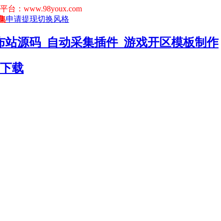
www.98youx.com
集
申请提现
切换风格