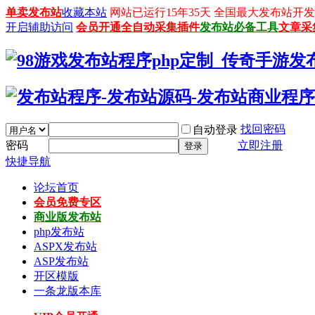
单卖发布站
收藏本站
网站已运行15年35天 全国最大发布站开发平台：
开启辅助访问
会员开通
全自动采集插件
发布站必备工具
文章采
找回密码
自动登录
密码
立即注册
登录
快捷导航
论坛首页
会员免费专区
商业版发布站
php发布站
ASPX发布站
ASP发布站
开区模版
一条龙版本库