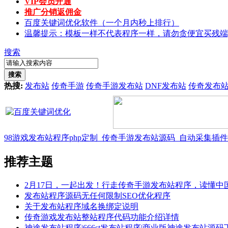
VIP会员开通
推广分销返佣金
百度关键词优化软件（一个月内秒上排行）
温馨提示：模板一样不代表程序一样，请勿贪便宜买残端
搜索
搜索
热搜:
发布站
传奇手游
传奇手游发布站
DNF发布站
传奇发布
98游戏发布站程序php定制_传奇手游发布站源码_自动采集插
推荐主题
2月17日，一起出发！行走传奇手游发布站程序，读懂中
发布站程序源码无任何限制SEO优化程序
关于发布站程序域名换绑定说明
传奇游戏发布站整站程序代码功能介绍详情
神途发布站程序|666st发布站程序|商业版神途发布站源码