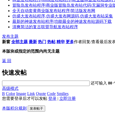
冒险岛发布站程序|商业版冒险岛发布站代码|无漏洞专业
全天自动套黄商业版发布站程序|简洁版发布网
仿盛大发布站程序,仿盛大发布网源码,仿盛大发布站采集
最新的神途发布站程序|功能最全的神途发布站源码下载
清爽简洁的复古联盟导航发布站程序
发布主题
新窗
全部主题
最新
热门
热帖
精华
更多
作者
回复/查看
最后发
本版块或指定的范围内尚无主题
返 回
快速发帖
还可输入
80
高级模式
B
Color
Image
Link
Quote
Code
Smilies
您需要登录后才可以发帖
登录
|
立即注册
本版积分规则
发表帖子