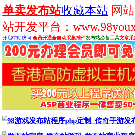
单卖发布站
收藏本站
网站
站开发平台：www.98youx
开启辅助访问
会员开通
全自动采集插件
发布站必备工具
文章采