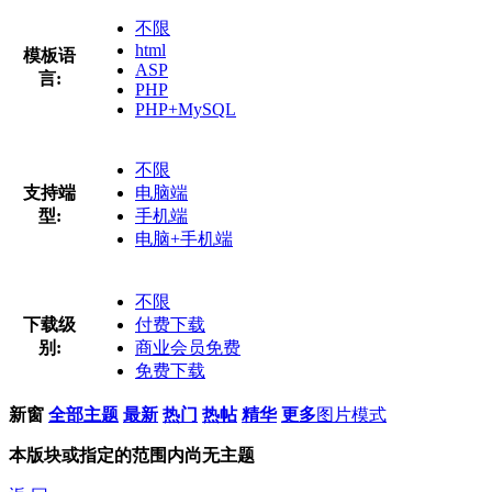
不限
html
模板语
ASP
言:
PHP
PHP+MySQL
不限
支持端
电脑端
型:
手机端
电脑+手机端
不限
下载级
付费下载
别:
商业会员免费
免费下载
新窗
全部主题
最新
热门
热帖
精华
更多
图片模式
本版块或指定的范围内尚无主题