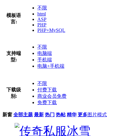
不限
html
模板语
ASP
言:
PHP
PHP+MySQL
不限
支持端
电脑端
型:
手机端
电脑+手机端
不限
下载级
付费下载
别:
商业会员免费
免费下载
新窗
全部主题
最新
热门
热帖
精华
更多
图片模式