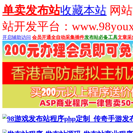
单卖发布站
收藏本站
网站
站开发平台：www.98youx
开启辅助访问
会员开通
全自动采集插件
发布站必备工具
文章采