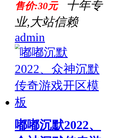
十年专
售价:30元
业,大站信赖
admin
嘟嘟沉默2022、