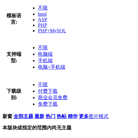
不限
html
模板语
ASP
言:
PHP
PHP+MySQL
不限
支持端
电脑端
型:
手机端
电脑+手机端
不限
下载级
付费下载
别:
商业会员免费
免费下载
新窗
全部主题
最新
热门
热帖
精华
更多
图片模式
本版块或指定的范围内尚无主题