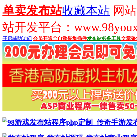
单卖发布站
收藏本站
网站
站开发平台：www.98youx
开启辅助访问
会员开通
全自动采集插件
发布站必备工具
文章采