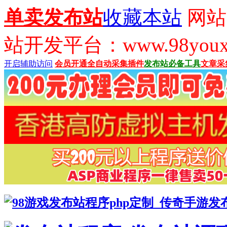
单卖发布站
收藏本站
网站
站开发平台：www.98youx
开启辅助访问
会员开通
全自动采集插件
发布站必备工具
文章采