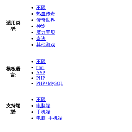
不限
热血传奇
传奇世界
适用类
神途
型:
魔力宝贝
奇迹
其他游戏
不限
html
模板语
ASP
言:
PHP
PHP+MySQL
不限
支持端
电脑端
型:
手机端
电脑+手机端