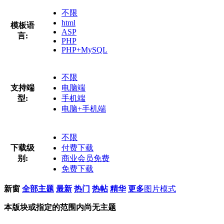
不限
html
模板语
ASP
言:
PHP
PHP+MySQL
不限
支持端
电脑端
型:
手机端
电脑+手机端
不限
下载级
付费下载
别:
商业会员免费
免费下载
新窗
全部主题
最新
热门
热帖
精华
更多
图片模式
本版块或指定的范围内尚无主题