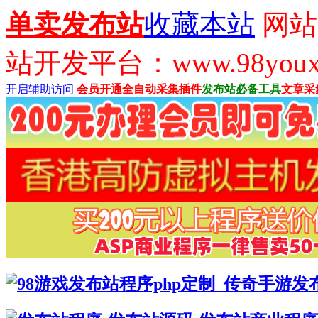
单卖发布站
收藏本站
网站
站开发平台：www.98youx
开启辅助访问
会员开通
全自动采集插件
发布站必备工具
文章采