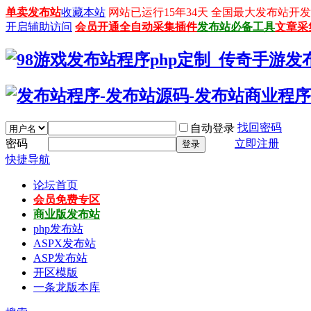
单卖发布站
收藏本站
网站已运行15年34天 全国最大发布站开发平台：
开启辅助访问
会员开通
全自动采集插件
发布站必备工具
文章采
找回密码
自动登录
密码
立即注册
登录
快捷导航
论坛首页
会员免费专区
商业版发布站
php发布站
ASPX发布站
ASP发布站
开区模版
一条龙版本库