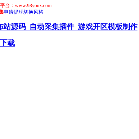
www.98youx.com
集
申请提现
切换风格